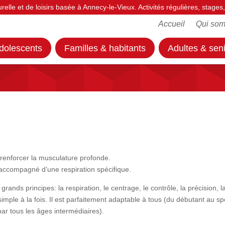
urelle et de loisirs basée à Annecy-le-Vieux. Activités régulières, stag
Accueil
Qui so
dolescents
Familles & habitants
Adultes & sen
à renforcer la musculature profonde.
accompagné d’une respiration spécifique.
rands principes: la respiration, le centrage, le contrôle, la précision, l
simple à la fois. Il est parfaitement adaptable à tous (du débutant au s
ar tous les âges intermédiaires).