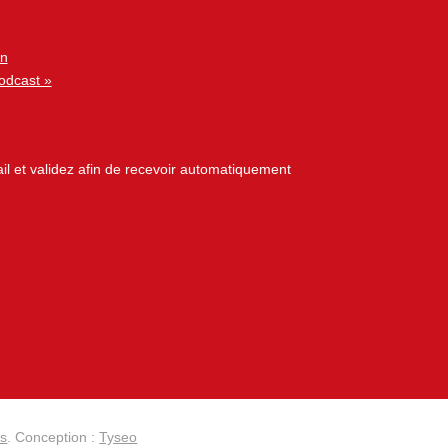
on
podcast »
l et validez afin de recevoir automatiquement
es
. Conception :
Tyseo
ions. Personnalisez vos préférences pour contrôler la manière dont vos